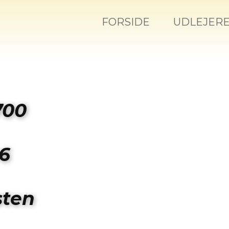
FORSIDE
UDLEJER
700
86
sten