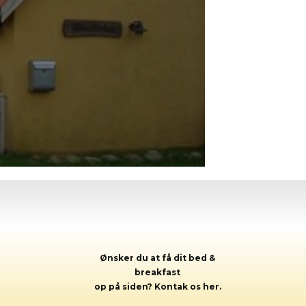
Ønsker du a​t få dit bed &
breakfast
op på siden? Kontak os her.