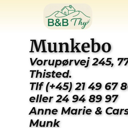
Munkebo
Vorupørvej 245, 7
Thisted.
Tlf (+45) 21 49 67 
eller 24 94 89 97
Anne Marie & Car
Munk