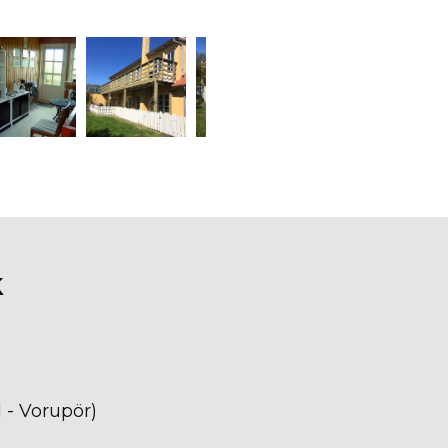
k
 - Vorupör)