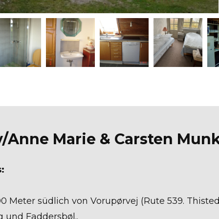
/Anne Marie & Carsten Mun
:
0 Meter südlich von Vorupørvej (Rute 539. Thisted
 und Faddersbøl..